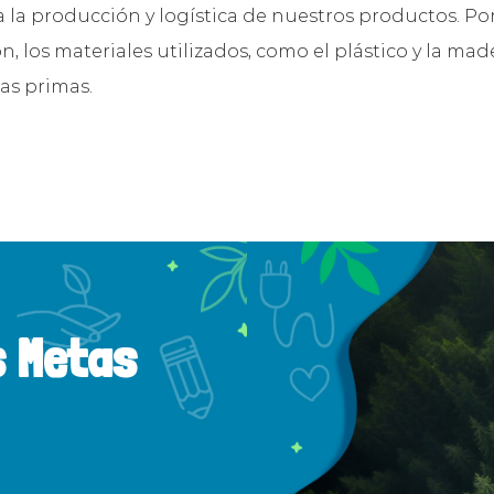
a la producción y logística de nuestros productos. Por
n, los materiales utilizados, como el plástico y la ma
as primas.
s Metas