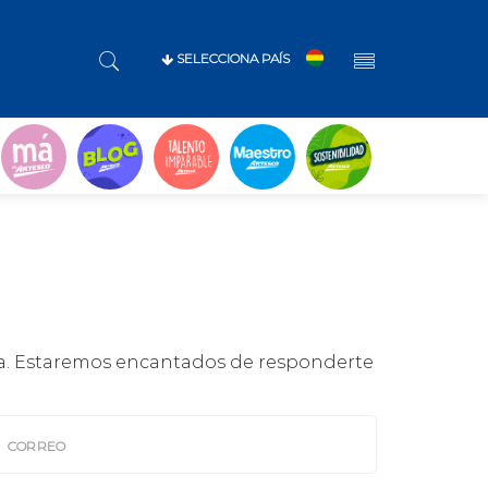
SELECCIONA PAÍS
ta. Estaremos encantados de responderte