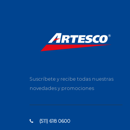
Suscríbete y recibe todas nuestras
novedades y promociones
(511) 618 0600